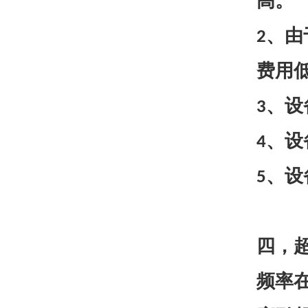
高。
2、
费用
3、
4、
5、
四，
频率在