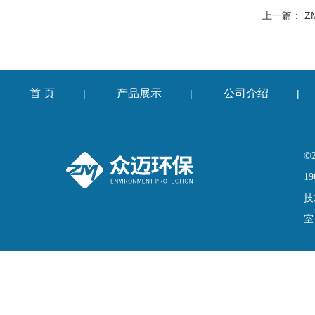
上一篇：
Z
首 页
产品展示
公司介绍
|
|
|
©
19
技