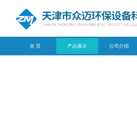
首 页
产品展示
公司介绍