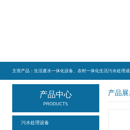
主营产品：生活废水一体化设备、农村一体化生活污水处理成
产品展
产品中心
PRODUCTS
污水处理设备