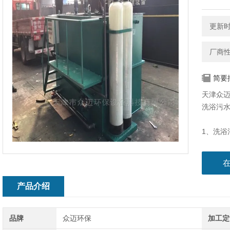
更新时间
厂商
简要
天津众
洗浴污
1、洗
化处理
击负荷
2、填
荷条件
产品介绍
剂，节
3、沉淀
品牌
众迈环保
加工定