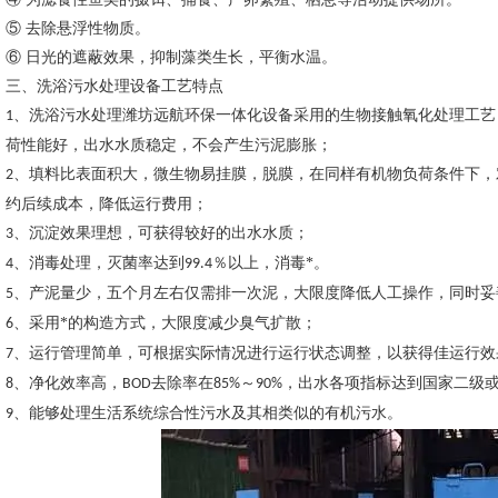
⑤ 去除悬浮性物质。
⑥ 日光的遮蔽效果，抑制藻类生长，平衡水温。
三、洗浴污水处理设备工艺特点
、洗浴污水处理潍坊远航环保一体化设备采用的生物接触氧化处理工艺
1
荷性能好，出水水质稳定，不会产生污泥膨胀；
、填料比表面积大，微生物易挂膜，脱膜，在同样有机物负荷条件下，
2
约后续成本，降低运行费用；
、沉淀效果理想，可获得较好的出水水质；
3
、消毒处理，灭菌率达到
％以上，消毒*。
4
99.4
、产泥量少，五个月左右仅需排一次泥，大限度降低人工操作，同时妥
5
、采用*的构造方式，大限度减少臭气扩散；
6
、运行管理简单，可根据实际情况进行运行状态调整，以获得佳运行效
7
、净化效率高，
去除率在
～
，出水各项指标达到国家二级
8
BOD
85%
90%
、能够处理生活系统综合性污水及其相类似的有机污水。
9