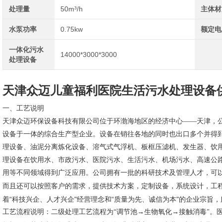
处理量
50m³/h
主体材
水泵功率
0.75kw
额定电
一体化污水
14000*3000*3000
处理设备
天津众迈儿童福利医院生活污水处理设备
一、工艺说明
天津众迈环保设备科技有限公司位于环渤海地区的经济中心
——天津，
设备于一体的综合生产型企业。设备在销往各地的同时也出口多个并得
理设备、油泥分离炼化设备、溶气式气浮机、板框压滤机、发生器、饮
理设备在饮用水、市政污水、医院污水、生活污水、机场污水、高速公
用等不同领域得到广泛应用。公司拥有一批的科研技术及管理人才，可
而且还可以按照客户的需求，提供技术方案，定制设备，系统设计，工
着“科技兴企、人才兴企"经营理念和“质量为先、诚信为本"的企业宗旨
工艺流程说明：二级处理工艺流程为
“调节池→生物氧化→接触消毒
。
"