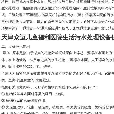
格栅。调节池内设提升水泵，污水经提升后进入好氧池进行生物处理，
生化处理池、接触池的污泥及栅渣等污水处理站内产生的垃圾集中消毒
式。二级处理工艺流程
非传染病和传染病污水
（略）传染病医院的污水
(
)
毒处理后进入调节池，病人的粪便应先独立消毒后，通过下水道进入化
环境中运行，通过统一的通风系统进行换气，废气通过消毒后排放，消
天津众迈儿童福利医院生活污水处理设备
二、设备净化作用
“浮岛
原本是指由于湖岸的植物附着泥碳层向上浮起，漂浮在水面上的
"
体，在上边栽培一些芦苇之类的水生植物， 漂浮在水面。人工浮岛的水
解、吸收水中的
、氮、磷等。
COD
普遍认为植物的遮蔽效果在抑制浮游植物繁殖方面起了很大作用。它的
类、鱼类
的生息空间
改善景观。
)
;
根据有关研究资料，人工浮岛植物的水质净化要素有以下
个：
6
① 植物根茎等表面对藻类的吸附、分解。
② 植物根系的营养吸收作用。
③ 为原生动物、轮虫、桡足类、枝角类、甲壳类等的摄食、繁衍等提供
④ 为滤食性鱼类的摄饵、捕食、产卵繁殖、栖息等活动提供场所。