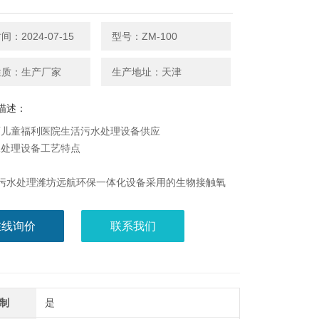
：2024-07-15
型号：ZM-100
性质：生产厂家
生产地址：天津
描述：
迈儿童福利医院生活污水处理设备供应
水处理设备工艺特点
浴污水处理潍坊远航环保一体化设备采用的生物接触氧
工艺，比活性污泥池体积小，对水质的适应性强，耐冲
性能好，出水水质稳定，不会产生污泥膨胀；
在线询价
联系我们
料比表面积大，微生物易挂膜，脱膜，在同样有机物负
下，对有机物去除率高，稳定可靠，同时无需投加药
约后续成本，降低运行费用；
效果理想，可获得较好的
制
是