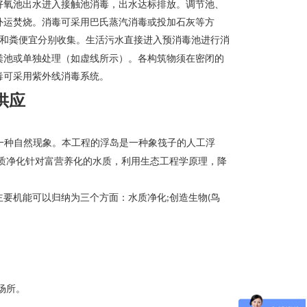
好氧池出水进入接触池消毒，出水达标排放。调节池、
外运焚烧。消毒可采用巴氏蒸汽消毒或投加石灰等方
和粪便宜分别收集。生活污水直接进入预消毒池进行消
粪池或单独处理（如虚线所示）。各构筑物须在密闭的
毒可采用紫外线消毒系统。
供应
一种自然现象。本工程的浮岛是一种象筏子的人工浮
质净化针对富营养化的水质，利用生态工程学原理，降
主要机能可以归纳为三个方面：水质净化
创造生物
鸟
;
(
场所。