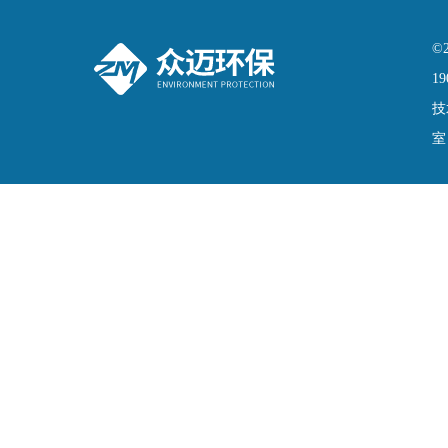
©
19
技