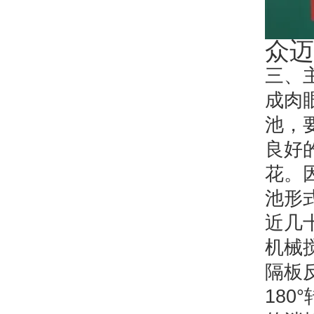
众迈
三、
成肉
池，
良好
花。
池形
近几
机械
隔板
180