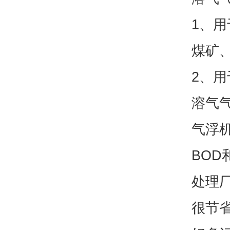
1、
煤矿
2、
溶气
气浮
BO
处理
很节