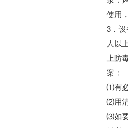
使用
3．
人以
上防
案：
⑴有
⑵用
⑶如