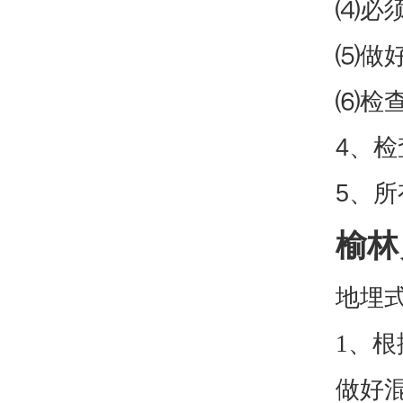
⑷必
⑸做
⑹检
4、
5、
榆林
地埋
1、
做好混