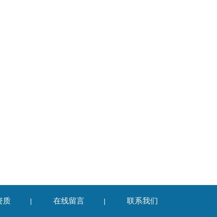
资质
在线留言
联系我们
|
|