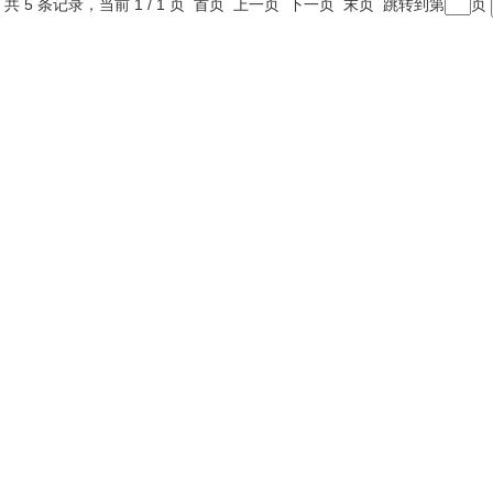
共 5 条记录，当前 1 / 1 页 首页 上一页 下一页 末页 跳转到第
页