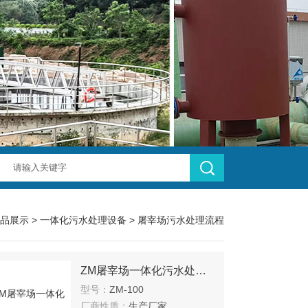
品展示
>
一体化污水处理设备
>
屠宰场污水处理流程
ZM屠宰场一体化污水处理设备
型号：
ZM-100
厂商性质：
生产厂家