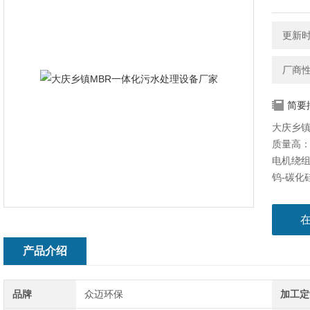
更新时间
厂商
简要
大庆乡镇
质量高
电机绕组
钨-碳化
模块化
预埋）
会资源
产品介绍
品牌
众迈环保
加工定