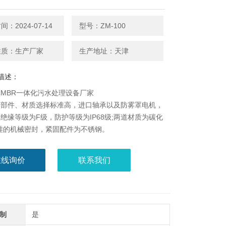
：2024-07-14
型号：ZM-100
性质：生产厂家
生产地址：天津
描述：
MBR一体化污水处理设备厂家
：部件、材质选择标准高，进口轴承以及防雾罩电机，
绝缘等级为F级，防护等级为IP68级;两道材质为碳化
硅的机械密封，紧固配件为不锈钢。
：聚集性的机体设计、简约安全的支承安装系统（可免
在线询价
联系我们
，使安装，检修，保养便于灵活操作并且节约自然和社
。
制
是