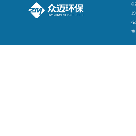
©
19
技