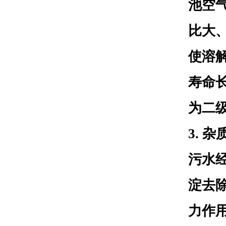
池空
比大
使溶
寿命
为二
3. 
污水
淀去
力作