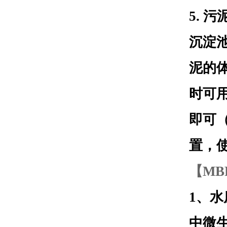
5. 
沉淀
泥的
时可
即可
置，
【M
1、
中微