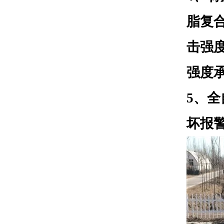
脂复
击强
强度
5、
坏报