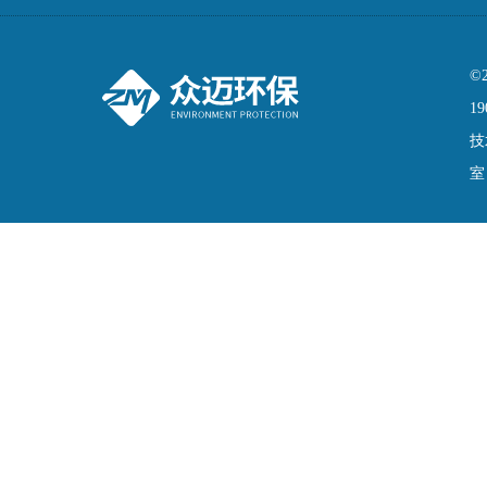
©
19
技