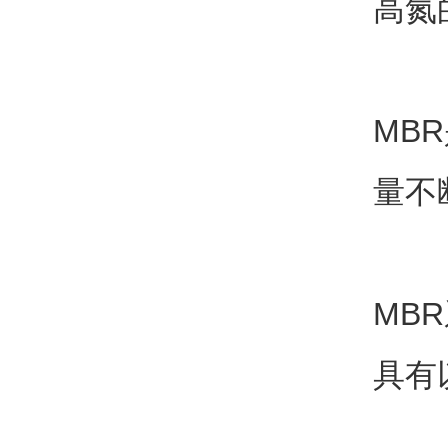
高氮
MB
量不
MB
具有