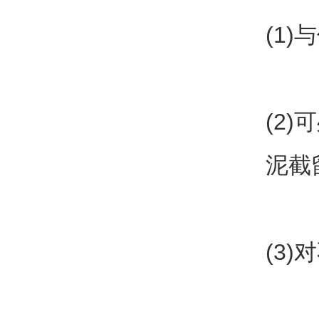
(1
(2)
泥截
(3