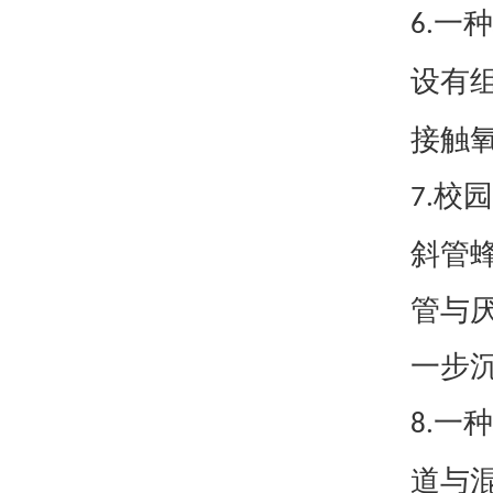
一种
6.
设有
接触
校园
7.
斜管
管与
一步
一种
8.
道与