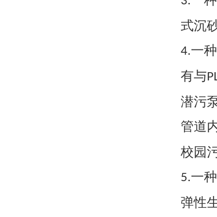
一种
3.
式沉
一种
4.
有与
P
潜污
管道
校园
一种
5.
弹性