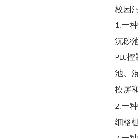
校园
一种
1.
沉砂
控
PLC
池、
摸屏
一种
2.
细格