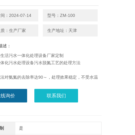
：2024-07-14
型号：ZM-100
性质：生产厂家
生产地址：天津
描述：
村生活污水一体化处理设备厂家定制
一体化污水处理设备污水脱氮工艺的处理方法
法对氨氮的去除率达90～，处理效果稳定，不受水温
建费用也不高。重铬酸钾能够比较*地氧化水中的有
它对低碳直链化合物的氧化率为80%～90%，因此
在线询价
联系我们
r能够比较*地表示水中有机物的含量。但其运行费用
过量氯或次氯酸钠，使废水中氨*氧化为N2的方法，
点氯化法
制
是