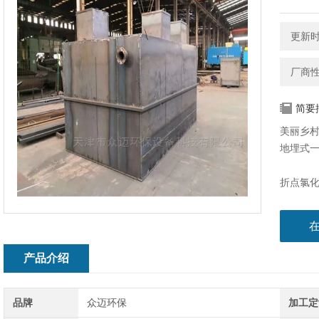
更新时间
厂商
简要
美丽乡
地埋式
折点氯化
影响，基
机物，如
CODc
高；投加
产品介绍
称为折
品牌
众迈环保
加工定