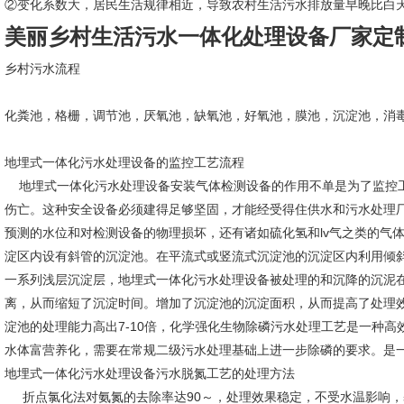
②变化系数大，居民生活规律相近，导致农村生活污水排放量早晚比白
美丽乡村生活污水一体化处理设备厂家定
乡村污水流程
化粪池，格栅，调节池，厌氧池，缺氧池，好氧池，膜池，沉淀池，消
地埋式一体化污水处理设备的监控工艺流程
地埋式一体化污水处理设备安装气体检测设备的作用不单是为了监控
伤亡。这种安全设备必须建得足够坚固，才能经受得住供水和污水处理
预测的水位和对检测设备的物理损坏，还有诸如硫化氢和lv气之类的气
淀区内设有斜管的沉淀池。在平流式或竖流式沉淀池的沉淀区内利用倾
一系列浅层沉淀层，地埋式一体化污水处理设备被处理的和沉降的沉泥
离，从而缩短了沉淀时间。增加了沉淀池的沉淀面积，从而提高了处理效
淀池的处理能力高出7-10倍，化学强化生物除磷污水处理工艺是一种
水体富营养化，需要在常规二级污水处理基础上进一步除磷的要求。是
地埋式一体化污水处理设备污水脱氮工艺的处理方法
折点氯化法对氨氮的去除率达90～，处理效果稳定，不受水温影响，