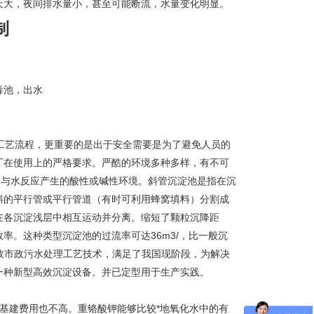
天大，夜间排水量小，甚至可能断流，水量变化明显。
制
毒池，出水
工艺流程，更重要的是出于安全需要是为了避免人员的
厂在使用上的严格要求。严酷的环境多种多样，有不可
体与水反应产生的酸性或碱性环境。斜管沉淀池是指在沉
斜的平行管或平行管道（有时可利用蜂窝填料）分割成
在各沉淀浅层中相互运动并分离。缩短了颗粒沉降距
率。这种类型沉淀池的过流率可达36m3/，比一般沉
高效市政污水处理工艺技术，满足了我国现阶段，为解决
一种新型高效沉淀设备。并已定型用于生产实践。
基建费用也不高。重铬酸钾能够比较*地氧化水中的有