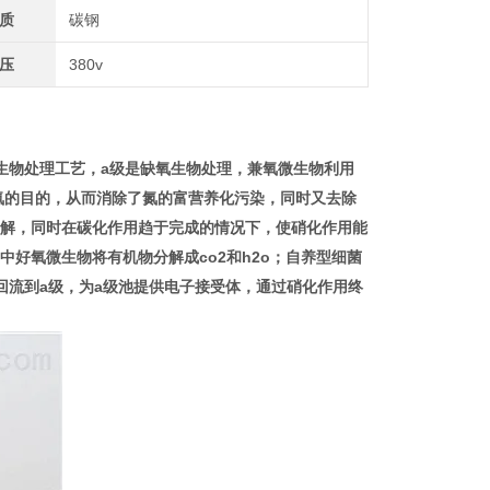
质
碳钢
压
380v
a
生物处理工艺，
级是缺氧生物处理，兼氧微生物利用
氮的目的，从而消除了氮的富营养化污染，同时又去除
解，同时在碳化作用趋于完成的情况下，使硝化作用能
co2
h2o
中好氧微生物将有机物分解成
和
；自养型细菌
a
a
回流到
级，为
级池提供电子接受体，通过硝化作用终