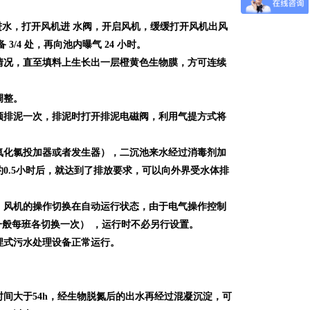
泵进水，打开风机进 水阀，开启风机，缓缓打开风机出风
/4 处，再向池内曝气 24 小时。
情况，直至填料上生长出一层橙黄色生物膜，方可连续
调整。
须排泥一次，排泥时打开排泥电磁阀，利用气提方式将
氧化氯投加器或者发生器），二沉池来水经过消毒剂加
0.5小时后，就达到了排放要求，可以向外界受水体排
、风机的操作切换在自动运行状态，由于电气操作控制
（一般每班各切换一次） ，运行时不必另行设置。
埋式污水处理设备正常运行。
大于54h，经生物脱氮后的出水再经过混凝沉淀，可