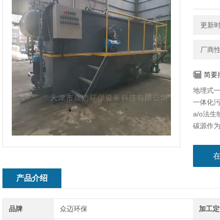
更新时间
厂商
简要
地埋式
一体化污
a/o法
碳源作为
到脱氮
部分有
步氧化
能顺利进
产品介绍
品牌
众迈环保
加工定