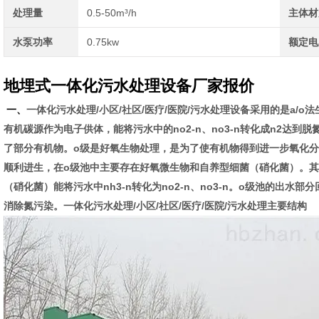
处理量
0.5-50m³/h
主体材
水泵功率
0.75kw
额定电
地埋式一体化污水处理设备厂家报价
/
/
/
/
/
a/o
一、
一体化污水处理
小区
社区
医疗
医院
污水处理设备采用的是
法
no2-n
no3-n
n2
有机碳源作为电子供体，能将污水中的
、
转化成
达到脱
o
了部分有机物。
级是好氧生物处理，是为了使有机物得到进一步氧化分
o
顺利进生，在
级池中主要存在好氧微生物和自养型细菌（硝化菌）。其
nh3-n
no2-n
no3-n
o
（硝化菌）能将污水中
转化为
、
。
级池的出水部分
/
/
/
/
/
消除氮污染。一体化污水处理
小区
社区
医疗
医院
污水处理主要结构