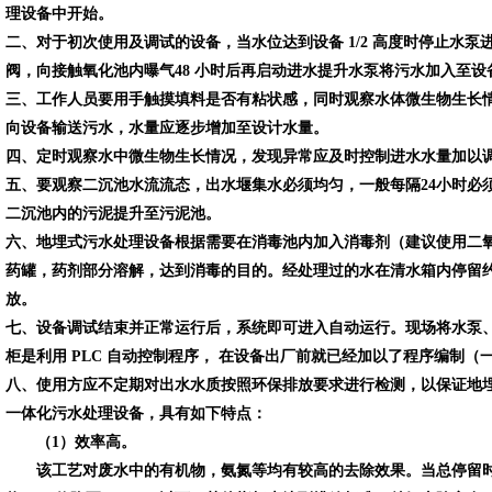
理设备中开始。
二、对于初次使用及调试的设备，当水位达到设备 1/2 高度时停止水
阀，向接触氧化池内曝气48 小时后再启动进水提升水泵将污水加入至设备 3
三、工作人员要用手触摸填料是否有粘状感，同时观察水体微生物生长
向设备输送污水，水量应逐步增加至设计水量。
四、定时观察水中微生物生长情况，发现异常应及时控制进水水量加以
五、要观察二沉池水流流态，出水堰集水必须均匀，一般每隔24小时必
二沉池内的污泥提升至污泥池。
六、地埋式污水处理设备根据需要在消毒池内加入消毒剂（建议使用二
药罐，药剂部分溶解，达到消毒的目的。经处理过的水在清水箱内停留约
放。
七、设备调试结束并正常运行后，系统即可进入自动运行。现场将水泵
柜是利用 PLC 自动控制程序， 在设备出厂前就已经加以了程序编制
八、使用方应不定期对出水水质按照环保排放要求进行检测，以保证地
一体化污水处理设备，具有如下特点：
（1）效率高。
该工艺对废水中的有机物，氨氮等均有较高的去除效果。当总停留时间