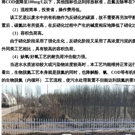
将COD值降至100mg/L以下，其他指标也达到排放标准，总氮去除率在7
（2）流程简单，投资省，操作费用低。
该工艺是以废水中的有机物作为反硝化的碳源，故不需要再另加甲醇
置后，碳氮比有所提高，在反硝化过程中产生的碱度相应地降低了硝化
（3）容积负荷高。
由于硝化阶段采用了强化生化，反硝化阶段又采用了高浓度污泥的膜
外同类工艺相比，具有较高的容积负荷。
（4）缺氧/好氧工艺的耐负荷冲击能力强。
当进水水质波动较大或污染物浓度较高时，本工艺均能维持正常运行
看出，生物脱氮工艺本身就是脱氮的同时，也降解酚、氰、COD等有机物
的生物脱氮（内循环） 工艺流程，使污水处理装置不但能达到脱氮的要