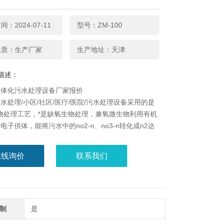
：2024-07-11
型号：ZM-100
性质：生产厂家
生产地址：天津
描述：
一体化污水处理设备厂家报价
水处理/小区/社区/医疗/医院/污水处理设备采用的是
生物处理工艺，*是缺氧生物处理，兼氧微生物利用有机
电子供体，能将污水中的no2-n、no3-n转化成n2达
的目的，从而消除了氮的富营养化污染，同时又去除了
机物。o级是好氧生物处理，是为了使有机物得到进一
在线询价
联系我们
分解，同时在碳化作用趋于完成的情况下，使硝化作用
生，在o级池
制
是